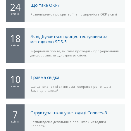
24
Що таке ОКР?
квітня
Розповідаємо про критерії та поширеність ОКР у світі
18
Як відбувається процес тестування за
методикою SDS-5
квітня
Інформація про те, як саме проходить профорієнтація
для дорослих та що отримує клієнт.
10
Травма свідка
квітня
Що це таке та які симптоми говорять про те, що з
Вами це сталося?
7
Структура шкал у методиці Conners-3
квітня
Розповідаємо детальніше про шкали методики
Conners-3.