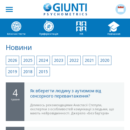
Клінічні тести
Профорієнтація
HR
Навчання
Новини
2026
2025
2024
2023
2022
2021
2020
2019
2018
2015
4
Як вберегти людину з аутизмом від
сенсорного перевантаження?
травня
Ділимось рекомендаціями Анастасії Степули,
експертки з особливостей комунікації з людьми, що
мають нейровідмінності. Джерело «Без барʼєрів»