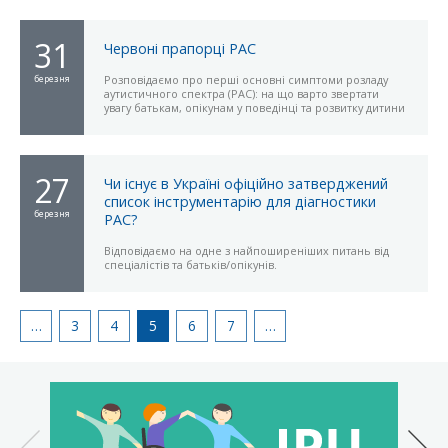
31
Червоні прапорці РАС
березня
Розповідаємо про перші основні симптоми розладу
аутистичного спектра (РАС): на що варто звертати
увагу батькам, опікунам у поведінці та розвитку дитини
27
Чи існує в Україні офіційно затверджений
список інструментарію для діагностики
березня
РАС?
Відповідаємо на одне з найпоширеніших питань від
спеціалістів та батьків/опікунів.
…
3
4
5
6
7
…