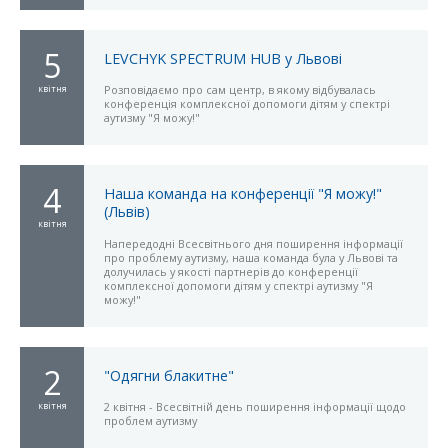
5
LEVCHYK SPECTRUM HUB у Львові
квітня
Розповідаємо про сам центр, в якому відбувалась
конференція комплексної допомоги дітям у спектрі
аутизму "Я можу!"
4
Наша команда на конференції "Я можу!"
(Львів)
квітня
Напередодні Всесвітнього дня поширення інформації
про проблему аутизму, наша команда була у Львові та
долучилась у якості партнерів до конференції
комплексної допомоги дітям у спектрі аутизму "Я
можу!"
2
"Одягни блакитне"
квітня
2 квітня - Всесвітній день поширення інформації щодо
проблем аутизму