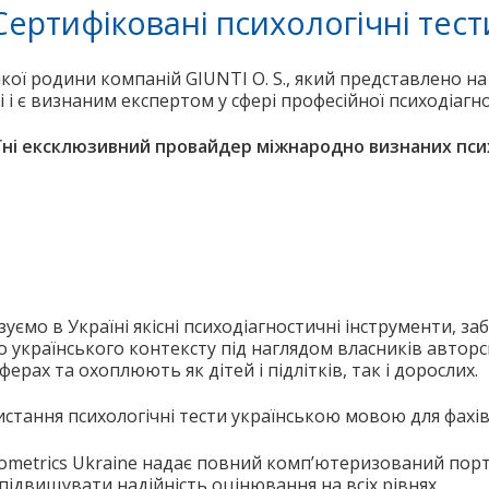
Сертифіковані психологічні тест
икої родини компаній GIUNTI O. S., який представлено н
і і є визнаним експертом у сфері професійної психодіагн
раїні ексклюзивний провайдер міжнародно визнаних пс
мо в Україні якісні психодіагностичні інструменти, заб
українського контексту під наглядом власників авторсь
ерах та охоплюють як дітей і підлітків, так і дорослих.
стання психологічні тести українською мовою для фахів
hometrics Ukraine надає повний комп’ютеризований пор
ідвищувати надійність оцінювання на всіх рівнях.