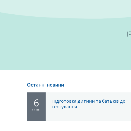
І
Останні новини
6
Підготовка дитини та батьків до
тестування
липня