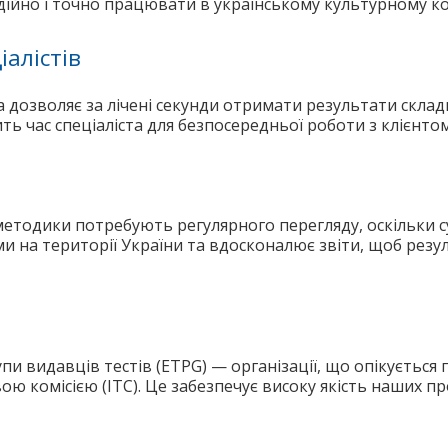
адійно і точно працювати в українському культурному ко
алістів
дозволяє за лічені секунди отримати результати складни
ь час спеціаліста для безпосередньої роботи з клієнтом
методики потребують регулярного перегляду, оскільки с
и на території України та вдосконалює звіти, щоб резу
и видавців тестів (ETPG) — організації, що опікується 
 комісією (ITC). Це забезпечує високу якість наших пр