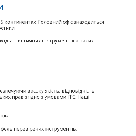
и
а 5 континентах. Головний офіс знаходиться
остики.
иходіагностичних інструментів
в таких
езпечуючи високу якість, відповідність
ких прав згідно з умовами ITC. Наші
ців.
тфель перевірених інструментів,