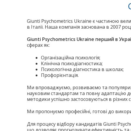
Giunti Psychometrics Ukraine є частиною вел
в Італії. Наша компанія заснована в 2007 роц
Giunti Psychometrics Ukraine перший в Ук
сферах як:
Організаційна психологія;
Клінічна психодіагностика;
Психологічна діагностика в школах;
Профорієнтація.
Ми впроваджуємо, розвиваємо та популяризує
науковим стандартам та повну адаптацію до 
методики успішно застосовуються в різних сф
Ми пропонуємо професійні, готові до викори
Для процесу відбору кандидатів Giunti Psyc
що дозволяє прогнозувати ефективність та п