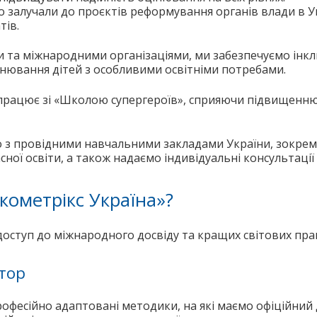
залучали до проєктів реформування органів влади в Укр
тів.
ни та міжнародними організаціями, ми забезпечуємо ін
нювання дітей з особливими освітніми потребами.
івпрацює зі «Школою супергероїв», сприяючи підвищенню 
о з провідними навчальними закладами України, зокре
ої освіти, а також надаємо індивідуальні консультації
ометрікс Україна»?
ступ до міжнародного досвіду та кращих світових прак
тор
фесійно адаптовані методики, на які маємо офіційний д