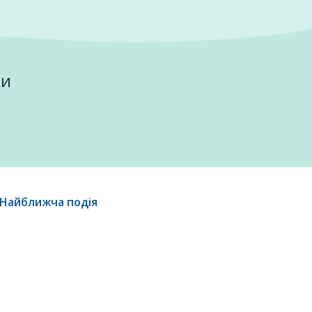
ки
Найближча подія