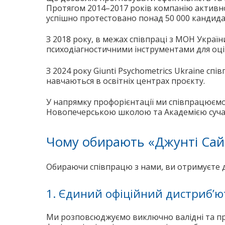
Протягом 2014–2017 років компанію активно 
успішно протестовано понад 50 000 кандида
З 2018 року, в межах співпраці з МОН Украї
психодіагностичними інструментами для оці
З 2024 року Giunti Psychometrics Ukraine сп
навчаються в освітніх центрах проєкту.
У напрямку профорієнтації ми співпрацюєм
Новопечерською школою та Академією сучасн
Чому обирають «Джунті Сайк
Обираючи співпрацю з нами, ви отримуєте до
1. Єдиний офіційний дистриб’ю
Ми розповсюджуємо виключно валідні та про