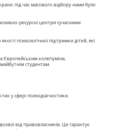
аїні: під час масового відбору нами було
клюзивно-ресурсні центри сучасними
якості психологічної підтримки дітей, які
ма Європейським колегіумом,
 майбутнім студентам.
тик у сфері психодіагностики.
озвіл від правовласників. Це гарантує