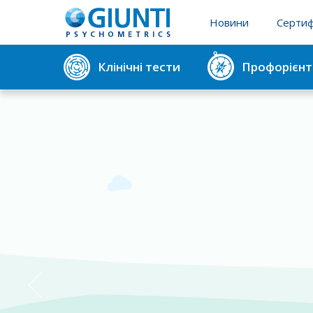
Новини
Сертиф
Реєстр 
Клінічні тести
Профорієнт
Реєстр 