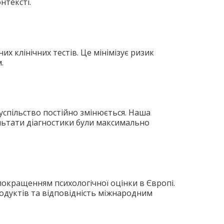
нтексті.
х клінічних тестів. Це мінімізує ризик
.
успільство постійно змінюється. Наша
льтати діагностики були максимально
покращенням психологічної оцінки в Європі.
одуктів та відповідність міжнародним