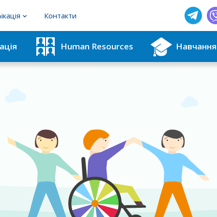
ікація
Контакти
фахівців з методик для ІРЦ
ація
Human Resources
Навчання
користувачів тестових методик