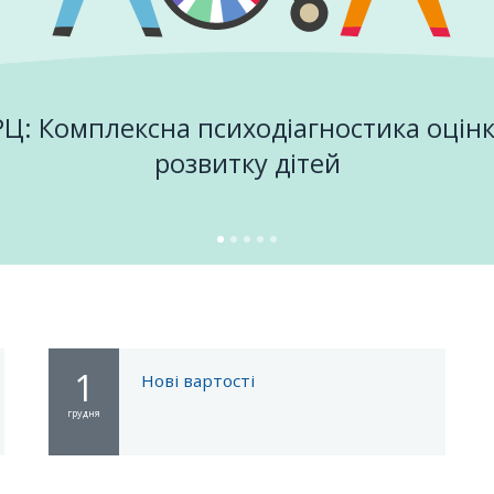
РЦ: Комплексна психодіагностика оцін
розвитку дітей
1
Нові вартості
грудня