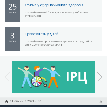
25
Стигма у сфері психічного здоров'я
липня
розповідаємо які її наслідки та в чому небезпека
стигматизації
3
Тривожність у дітей
липня
розповідаємо про симптоми тривожності у дітей та
види цього розладу за МКХ 11
/
Новини
/
2023
/
07