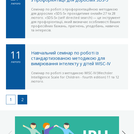
лютого
Семінар по роботі з профорієнтаційною методикою
для дорослих «SDS-5» проходитиме онлайн 27 та 28
лютого. «SDS-5» (self directed search) — це інструмент
для профорієнтації, який визначає особливості Ваших
професійних бажань, прагнень, уподобань, навичок
та інтересів.
11
Навчальний семінар по роботі із
стандартизованою методикою для
лютого
вимірювання інтелекту у дітей WISC-IV
Семінар по роботі з методикою WISC-IV (Wechsler
Intelligence Scale for Children - fourth edition) 11 та 12
лютого.
1
2