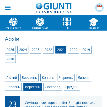
Клінічні тести
Профорієнтація
HR
Навчання
Архів
2026
2024
2023
2022
2021
2020
2019
2018
|
Лютий
Березень
Квітень
Червень
Липень
Серпень
Вересень
Листопад
Грудень
23
Семінар з методики Leiter-3 — діагностика
невербального інтелекту і когнітивних