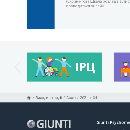
(Скринінгова Шкала розладів аутис
проводиться онлайн.
/
Заходи та події
/
Архів
/
2021
/
04
Giunti Psychome