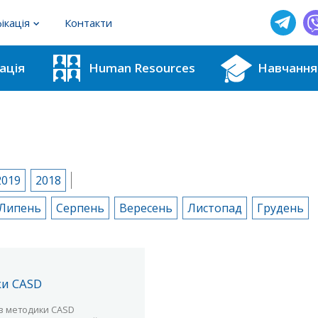
ікація
Контакти
фахівців з методик для ІРЦ
ація
Human Resources
Навчання
користувачів тестових методик
|
2019
2018
Липень
Серпень
Вересень
Листопад
Грудень
ки CASD
з методики CASD