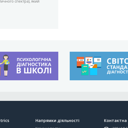
тичного спектра), який
trics
Напрямки діяльності
Контактна 