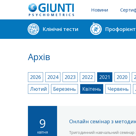
Новини
Сертиф
Реєстр 
Клінічні тести
Профорієнт
Реєстр 
Архів
2026
2024
2023
2022
2021
2020
Лютий
Березень
Квітень
Червень
9
Онлайн семінар з методи
Тригодинний навчальний семінар 
квітня