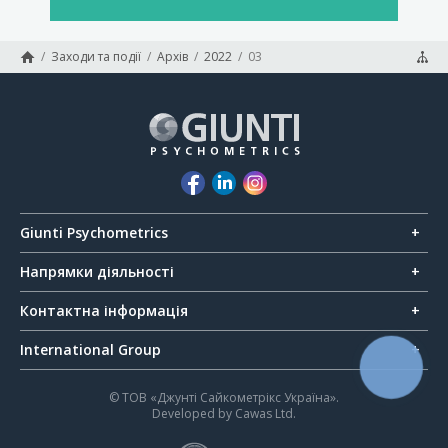
/
Заходи та події
/
Архів
/
2022
/
03
Giunti Psychometrics
Напрямки діяльності
Контактна інформація
International Group
КНОПКА
ЗВ'ЯЗКУ
© ТОВ «Джунті Сайкометрікс Україна».
Developed by
Cawas Ltd
.