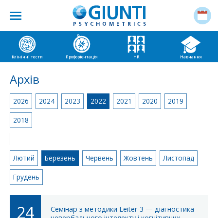
Клінічні тести
Профорієнтація
HR
Навчання
Архів
2026
2024
2023
2022
2021
2020
2019
2018
|
Лютий
Березень
Червень
Жовтень
Листопад
Грудень
24
Семінар з методики Leiter-3 — діагностика
невербального інтелекту і когнітивних