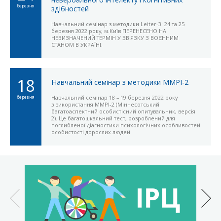
березня
здібностей
Навчальний семінар з методики Leiter-3: 24 та 25
березня 2022 року, м.Київ ПЕРЕНЕСЕНО НА
НЕВИЗНАЧЕНИЙ ТЕРМІН У ЗВ'ЯЗКУ З ВОЄННИМ
СТАНОМ В УКРАЇНІ.
18
Навчальний семінар з методики MMPI-2
березня
Навчальний семінар 18 – 19 березня 2022 року
з використання MMPI-2 (Міннесотський
багатоаспектний особистісний опитувальник, версія
2). Це багатошкальний тест, розроблений для
поглибленої діагностики психологічних особливостей
особистості дорослих людей.