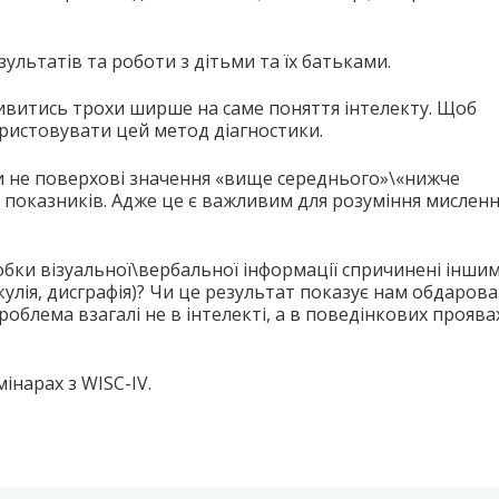
зультатів та роботи з дітьми та їх батьками.
дивитись трохи ширше на саме поняття інтелекту. Щоб
ористовувати цей метод діагностики.
ти не поверхові значення «вище середнього»\«нижче
я показників. Адже це є важливим для розуміння мислен
бки візуальної\вербальної інформації спричинені інши
улія, дисграфія)? Чи це результат показує нам обдарова
роблема взагалі не в інтелекті, а в поведінкових проява
інарах з WISC-IV.