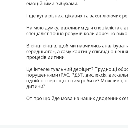
емоційними вибухами.
І ще купа різних, цікавих та захоплюючих ре
На мою думку, важливим для спеціаліста є 
спеціаліст точно розумів коли доречно вик
В кінці кінців, щоб ми навчились аналізува
середнього», а саму картину співвідношенн
процесів дитини.
Це інтелектуальний дефіцит? Труднощі обро
порушеннями (РАС, РДУГ, дислексія, дискальк
одній зі сфер і що з цим робити? Можливо, п
дитини?
От про що йде мова на наших дводенних сем