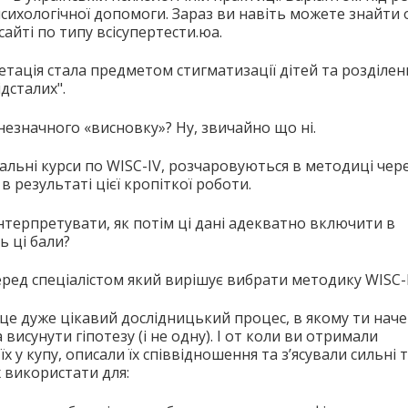
 психологічної допомоги. Зараз ви навіть можете знайти
сайті по типу всісупертести.юа.
тація стала предметом стигматизації дітей та розділенн
дсталих".
незначного «висновку»? Ну, звичайно що ні.
альні курси по WISC-IV, розчаровуються в методиці чере
результаті цієї кропіткої роботи.
нтерпретувати, як потім ці дані адекватно включити в
 ці бали?
перед спеціалістом який вирішує вибрати методику WISC-I
 це дуже цікавий дослідницький процес, в якому ти наче
висунути гіпотезу (і не одну). І от коли ви отримали
х у купу, описали їх співвідношення та з’ясували сильні 
х використати для: