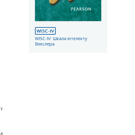
WISC-IV
WISC-IV: Шкала інтелекту
Векслера
ст
д.