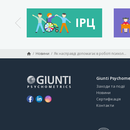
/
Новини
/
Як насправді допомагає в роботі психолога діагностика інтелекту за WISC-IV ?
Giunti Psychome
Заходи та події
Новини
Сертифікація
Контакти