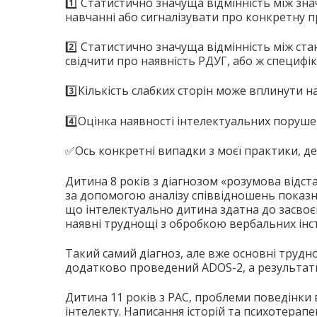
1️⃣ Статистично значуща відмінність між зн
навчанні або сигналізувати про конкретну пр
2️⃣ Статистично значуща відмінність між ст
свідчити про наявність РДУГ, або ж специфі
3️⃣Кількість слабких сторін може вплинути 
4️⃣Оцінка наявності інтелектуальних поруше
✅Ось конкретні випадки з моєї практики, де
Дитина 8 років з діагнозом «розумова відст
за допомогою аналізу співвідношень показн
що інтелектуально дитина здатна до засвоєн
наявні труднощі з обробкою вербальних інст
Такий самий діагноз, але вже основні трудно
додатково проведений ADOS-2, а результати 
Дитина 11 років з РАС, проблеми поведінки 
інтелекту. Написання історій та психотерапе