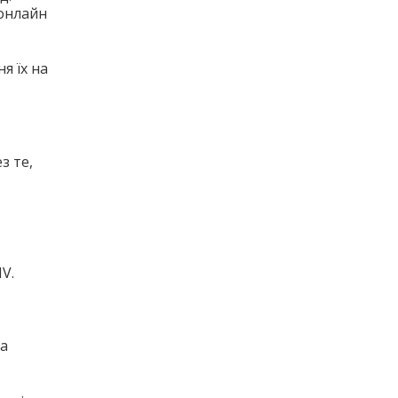
 онлайн
я їх на
з те,
V.
та