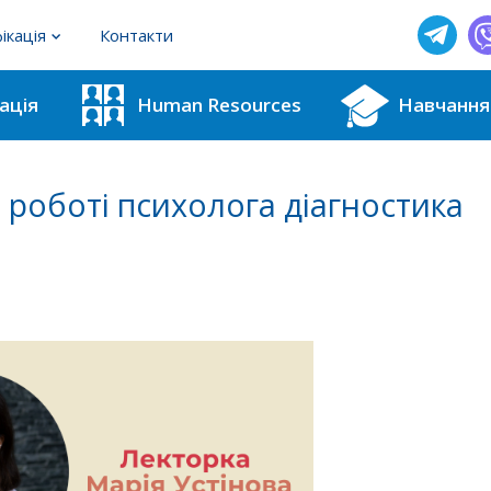
ікація
Контакти
фахівців з методик для ІРЦ
ація
Human Resources
Навчання
користувачів тестових методик
 роботі психолога діагностика