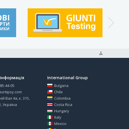
інформація
International Group
585-44-05
Bulgaria
iuntipsy.com
Chile
ій Вал 4а, к. 315,
Colombia
1, Україна
Costa Rica
Hungary
Italy
Mexico