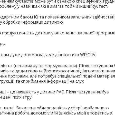
аченням субтестів може бути ознакою специфічних трудн
облему у навичках які вимагає той чи інший субтест.
андартним балом IQ та показником загальних здібностей
ку обробки інформації дитиною.
на продуктивність дитини у виконанні шкільної програми
нь.
 нам дуже допомогла саме діагностика WISC-IV:
алість» (ненавиджу це формулювання). Після тестування 
иків та додатково нейропсихологічної діагностики вия
ня програми, але потребує спеціальної подачі матеріал
рукцій та сприймання інформації на слух.
щі – це наявність у дитини РАС. Після тестування, був
дані психіатру.
в школі. Виявлена обдарованість у сфері вербального
втична робота допомогли їй (в якійсь мірі) впоратись з