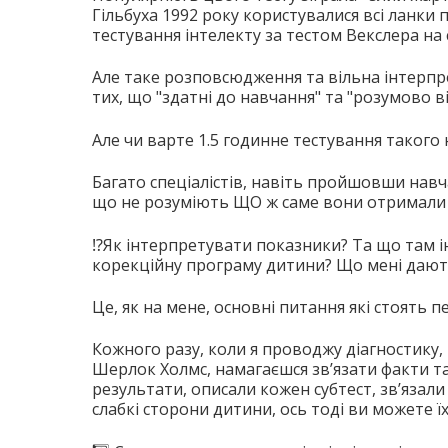
Гільбуха 1992 року користувалися всі ланки
тестування інтелекту за тестом Векслера на 
Але таке розповсюдження та вільна інтерпре
тих, що "здатні до навчання" та "розумово ві
Але чи варте 1.5 годинне тестування такого 
Багато спеціалістів, навіть пройшовши навч
що не розуміють ЩО ж саме вони отримали в 
⁉️Як інтерпретувати показники? Та що там і
корекційну програму дитини? Що мені дають
Це, як на мене, основні питання які стоять 
Кожного разу, коли я проводжу діагностику,
Шерлок Холмс, намагаєшся зв’язати факти та 
результати, описали кожен субтест, зв’язали ї
слабкі сторони дитини, ось тоді ви можете ї