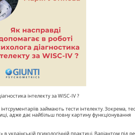
іагностика інтелекту за WISC-IV ?
 інтсрументаріїв займають тести інтелекту. Зокрема, те
тиці, адже дає найбільш повну картину функціонування
 в українській психологічній практиці. Варіантом під ре