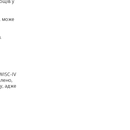
ощів у
, може
.
WISC-IV
влено,
у, адже