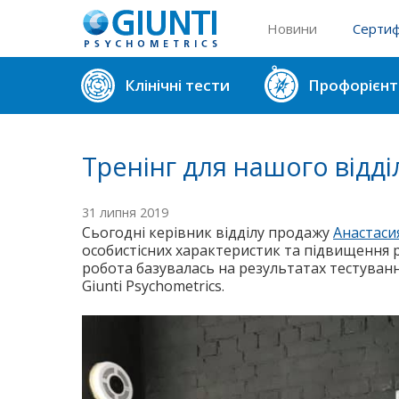
Новини
Сертиф
Реєстр 
Клінічні тести
Профорієнт
Реєстр 
Тренінг для нашого відд
31 липня 2019
Сьогодні керівник відділу продажу
Анастаси
особистісних характеристик та підвищення р
робота базувалась на результатах тестуван
Giunti Psychometrics.