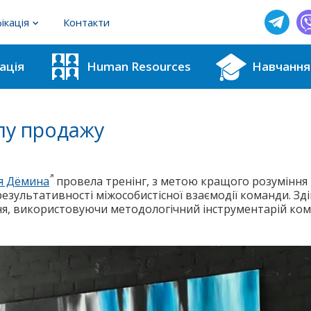
ікація
Контакти
фахівців з методик для ІРЦ
ація
Human Resources
Навчання
користувачів тестових методик
ілу продажу
я Дёмина
провела тренінг, з метою кращого розуміння
езультативності міжособистісної взаємодії команди. Зд
ня, використовуючи методологічний інструментарій ком