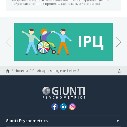
нейропсихологічних процесів, що лежать в його основі.
/
Новини
/
Семінар з методики Leiter-3
Giunti Psychometrics