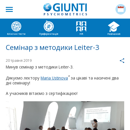
Клінічні тести
Профорієнтація
HR
Навчання
Семінар з методики Leiter-3
20 травня 2019
Минув семінар з методики Leiter-3.
Дякуємо лектору
Maria Ustinova
за цікаві та насичені два
дні семінару!
А учасників вітаємо з сертифікацією!