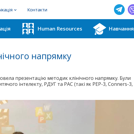
ікація
Контакти
фахівців з методик для ІРЦ
ація
Human Resources
Навчання
користувачів тестових методик
нічного напрямку
ровела презентацію методик клінічного напрямку. Були
ячого інтелекту, РДУГ та РАС (такі як PEP-3, Conners-3,