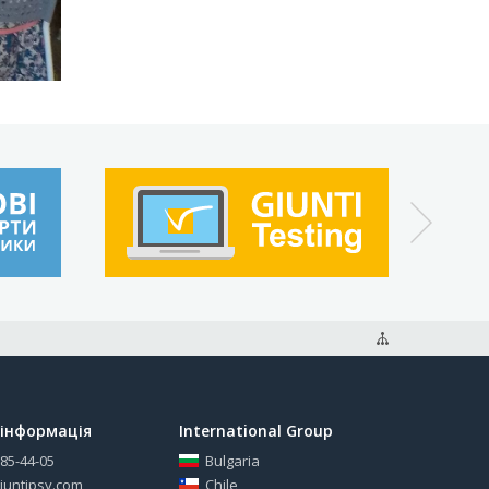
інформація
International Group
585-44-05
Bulgaria
iuntipsy.com
Chile