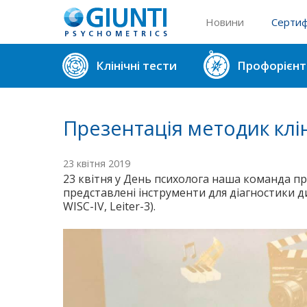
Новини
Сертиф
Реєстр 
Клінічні тести
Профорієнт
Реєстр 
Презентація методик клі
23 квітня 2019
23 квітня у День психолога наша команда п
представлені інструменти для діагностики дит
WISC-IV, Leiter-3).