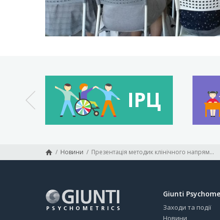
/
Новини
/
Презентація методик клінічного напрямку
Giunti Psychome
Заходи та події
Новини