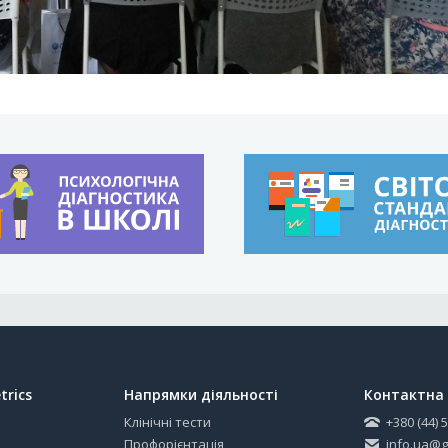
trics
Напрямки діяльності
Контактна 
Клінічні тести
+380 (44) 
Профорієнтація
info.ua@g