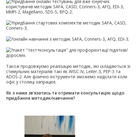
придбання онлайн тестувань для вже існуючих
користувачів методик SAFA, CASD, Conners-3, AFQ, EDI-3,
MMPI-2, Magellano, SDS-5, BFQ-2;
придбання стартових комплектів методик SAFA, CASD,
Conners-3;
онлайн навчання з методик SAFA, Conners-3, AFQ, EDI-3;
пакет "тест+консультація" для профорієнтації підлітків/
дорослих.
Також продовжуємо реалізацію методик, які складаються зі
стимульних матеріалів такі як WISC-IV, Leiter-3, PEP-3 та
ADOS-2. Але фізично інструменти зможемо надіслати коли
офіс у столиці запрацює.
Як з нами зв'язатись та отримати консультацію щодо
придбання методик/навчання?