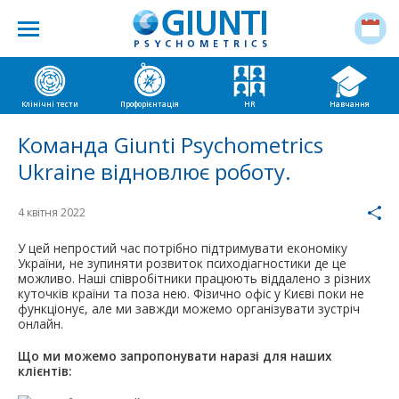
Клінічні тести
Профорієнтація
HR
Навчання
Команда Giunti Psychometrics
Ukraine відновлює роботу.
4 квітня 2022
У цей непростий час потрібно підтримувати економіку
України, не зупиняти розвиток психодіагностики де це
можливо. Наші співробітники працюють віддалено з різних
куточків країни та поза нею. Фізично офіс у Києві поки не
функціонує, але ми завжди можемо організувати зустріч
онлайн.
Що ми можемо запропонувати наразі для наших
клієнтів: