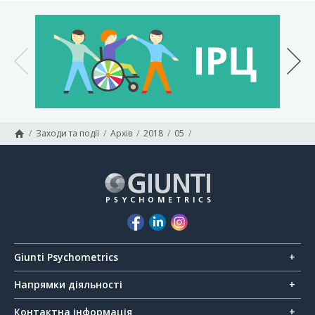
/
Заходи та події
/
Архів
/
2018
/
05
/
Навчальний семінар з профорієнтації для дорослих SDS-5
Giunti Psychometrics
Напрямки діяльності
Контактна інформація