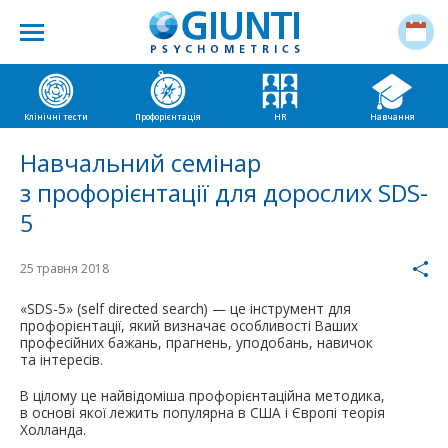
Клінічні тести
Профорієнтація
HR
Навчання
Навчальний семінар
з профорієнтації для дорослих SDS-
5
25 травня 2018
«SDS-5» (self directed search) — це інструмент для
профорієнтації, який визначає особливості Ваших
професійних бажань, прагнень, уподобань, навичок
та інтересів.
В цілому це найвідоміша профорієнтаційна методика,
в основі якої лежить популярна в США і Європі теорія
Холланда.