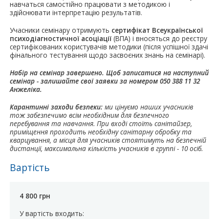
навчаться самостійно працювати з методикою і
здійснювати інтерпретацію результатів.
Учасники семінару отримують
сертифікат Всеукраїнської
психодіагностичної асоціації
(ВПА) і вносяться до реєстру
сертифікованих користувачів методики (після успішної здачі
фінального тестування щодо засвоєних знань на семінарі).
Набір на семінар завершено. Щоб записатися на наступний
семінар - залишайте свої заявки за номером 050 388 11 32
Анжеліка.
Карантинні заходи безпеки:
ми цінуємо наших учасників
тож забезпечимо всім необхідним для безпечного
перебування та навчання. При вході стоїть санітайзер,
приміщення проходить необхідну санітарну обробку та
кварцування, а місця для учасників стоятимуть на безпечній
дистанції, максимальна кількість учасників в группі - 10 осіб.
Вартість
4 800 грн
У вартість входить: