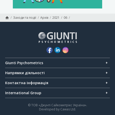
/
Заходи та події
/
Архів
/
2021
/
06
/
Навчальний семінар по роботі зі стандартизованою методикою для вимірювання інтелекту у дітей WISC-IV
Giunti Psychometrics
Напрямки діяльності
Контактна інформація
International Group
© ТОВ «Джунті Сайкометрікс Україна».
Developed by
Cawas Ltd
.