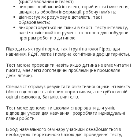
(кристалізований інтелект);
вимірює вербальний інтелект, сприйняття і мислення,
швидкість обробки інформації, робочу пам’ять;
діагностує як розумову відсталість, так і
обдарованість;
використовується не тільки в якості тесту інтелекту,
але і як клінічний інструмент та основа для побудови
програм роботи з дитиною.
Підходить як групі норми, так і групі патології (розлади
навчання, РДУГ, легка і помірна когнітивна дефіцитарність).
Тест можна проводити навіть якщо дитина не вміє читати і
писати, має легкі логопедичні проблеми (не промовляє
деякі літери).
Спеціаліст отримує результати об’єктивної оцінки інтелекту
і його відповідність віковим нормативам, а не суб’єктивній
оцінці психолога, батьків, вчителів.
Тест може допомогти школам створювати для учнів
відповідні умови для навчання і розробляти індивідуальні
плани роботи.
В ході навчального семінару учасники ознайомляться з
необхідною теоретичною базою для проведення тесту,