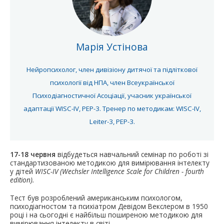
Марія Устінова
Нейропсихолог, член дивізіону дитячої та підліткової
психології від НПА, член Всеукраїнської
Психодіагностичної Асоціації, учасник української
адаптації WISC-IV, PEP-3. Тренер по методикам: WISC-IV,
Leiter-3, PEP-3.
17-18 червня
відбудеться навчальний семінар по роботі зі
стандартизованою методикою для вимірювання інтелекту
у дітей
WISC-IV (Wechsler Intelligence Scale for Children - fourth
edition).
Тест був розроблений американським психологом,
психодіагностом та психіатром Девідом Векслером в 1950
році і на сьогодні є найбільш поширеною методикою для
вимірювання інтелекту в світі.