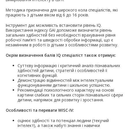
Методика призначена для широкого кола спеціалістів, які
працюють з дітьми віком від 6 до 16 років.
Інструмент дає можливість встановити рівень IQ.
Використання індексу GAI допоможе визначити рівень
загальних здібностей без необхідності врахування рівня
робочої пам’яті та швидкості обробки інформації, що є
незамінним в роботі із дітьми з особливостями розвитку.
Окрім визначення балів IQ спеціаліст також отримує:
Суттєву інформацію і критичний аналіз пізнавальних
здібностей дитини, стратегій і особливостей її
когнітивних функцій.
Демонстрацію відмінностей між інтелектуальним
функціонуванням дитини і шкільною успішністю.
Рекомендації психологічного характеру на основі
картини слабких та сильних сторін пізнавальної сфери
дитини, напрямок для розвитку і зростання.
Особливості та переваги WISC-IV:
оцінює здібності та потенціал людини (текучий
інтелект), а також набуті знання і навички