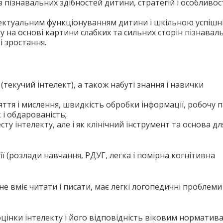
 пізнавальних здібностей дитини, стратегій і особливост
ектуальним функціонуванням дитини і шкільною успішн
 на основі картини слабких та сильних сторін пізнавал
і зростання.
(текучий інтелект), а також набуті знання і навички
ття і мислення, швидкість обробки інформації, робочу п
 і обдарованість;
сту інтелекту, але і як клінічний інструмент та основа дл
гії (розлади навчання, РДУГ, легка і помірна когнітивна
 вміє читати і писати, має легкі логопедичні проблеми
цінки інтелекту і його відповідність віковим норматива