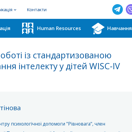
ікація
Контакти
фахівців з методик для ІРЦ
ація
Human Resources
Навчання
користувачів тестових методик
оботі із стандартизованою
ня інтелекту у дітей WISC-IV
тінова
нтру психологічної допомоги "Рівновага", член