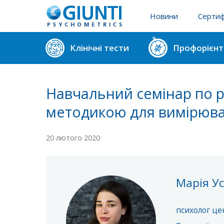
Новини
Сертиф
Реєстр 
Клінічні тести
Профорієнт
Реєстр 
Навчальний семінар по р
методикою для вимірюван
20 лютого 2020
Марія Ус
психолог це