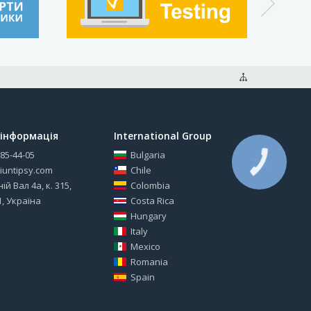
інформація
International Group
585-44-05
Bulgaria
КНОПКА
ЗВ'ЯЗКУ
iuntipsy.com
Chile
ій Вал 4а, к. 315,
Colombia
1, Україна
Costa Rica
Hungary
Italy
Mexico
Romania
Spain