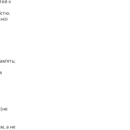
ей її
істю.
ьної
ам’ять;
я
 (не
м, а не