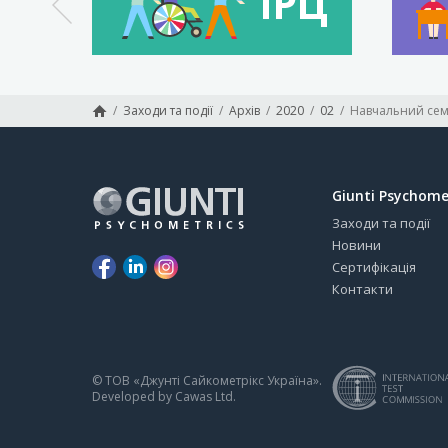
/
Заходи та події
/
Архів
/
2020
/
02
/
Giunti Psychome
Заходи та події
Новини
Сертифікація
Контакти
© ТОВ «Джунті Сайкометрікс Україна».
Developed by
Cawas Ltd
.