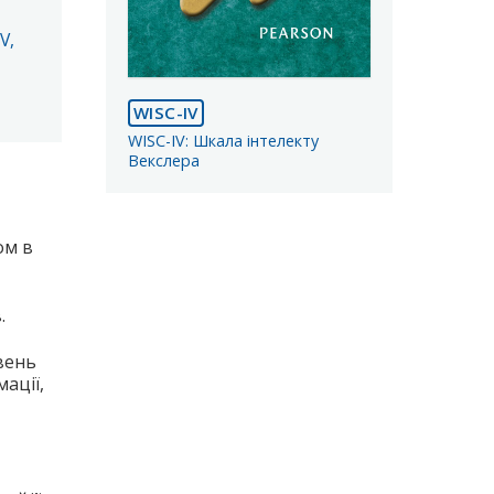
V,
WISC-IV
WISC-IV: Шкала інтелекту
Векслера
ом в
.
вень
ації,