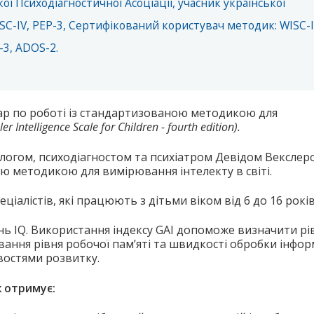
ої Психодіагностичної Асоціації, учасник української
ISC-IV, PEP-3, Сертифікований користувач методик: WISC-I
P-3, ADOS-2.
ар по роботі із стандартизованою методикою для
r Intelligence Scale for Children - fourth edition).
логом, психодіагностом та психіатром Девідом Векслер
ою методикою для вимірювання інтелекту в світі.
алістів, які працюють з дітьми віком від 6 до 16 років
нь IQ. Використання індексу GAI допоможе визначити рі
вання рівня робочої пам’яті та швидкості обробки інформ
ивостями розвитку.
ж отримує: