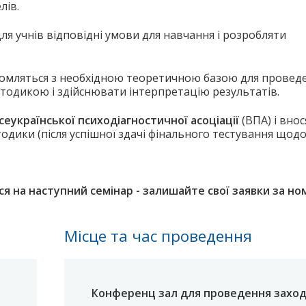
лів.
 учнів відповідні умови для навчання і розробляти
айомляться з необхідною теоретичною базою для провед
етодикою і здійснювати інтерпретацію результатів.
сеукраїнської психодіагностичної асоціації
(ВПА) і внос
одики (після успішної здачі фінального тестування щод
ся на наступний семінар - залишайте свої заявки за н
Місце та час проведення
Конференц зал для проведення заход