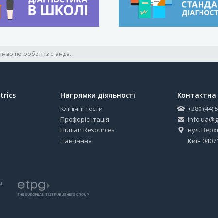
Навчальний семінар по роботі із стандартизованою методикою для вимірювання інтелекту у дітей WISC-IV
trics
Напрямки діяльності
Контактна 
Клінічні тести
+380 (44) 
Профорієнтація
info.ua@g
Human Resources
вул. Верхн
Навчання
Київ 0407