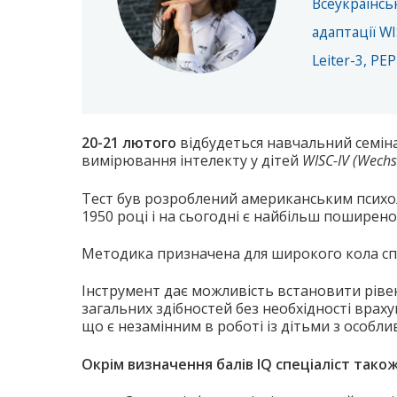
Всеукраїнськ
адаптації W
Leiter-3, PE
20-21 лютого
відбудеться навчальний семін
вимірювання інтелекту у дітей
WISC-IV (Wechsle
Тест був розроблений американським психо
1950 році і на сьогодні є найбільш поширен
Методика призначена для широкого кола спеці
Інструмент дає можливість встановити ріве
загальних здібностей без необхідності враху
що є незамінним в роботі із дітьми з особл
Окрім визначення балів IQ спеціаліст тако