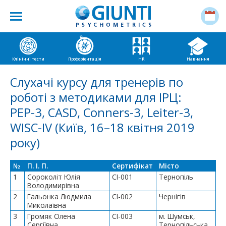
Клінічні тести
Профорієнтація
HR
Навчання
Слухачі курсу для тренерів по
роботі з методиками для ІРЦ:
РЕР-3, CASD, Conners-3, Leiter-3,
WISC-IV (Київ, 16–18 квітня 2019
року)
№
П. І. П.
Сертифікат
Місто
1
Сороколіт Юлія
СІ-001
Тернопіль
Володимирівна
2
Гальонка Людмила
СІ-002
Чернігів
Миколаївна
3
Громяк Олена
СІ-003
м. Шумськ,
Сергіївна
Тернопільська