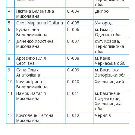
обл.
4
Нікітіна Валентина
СІ-004
Дніпро
Миколаївна
5
Олос Маріанна Юріївна
СІ-005
Ужгород
6
Руснак Інна
СІ-006
м. Ізмаїл,
Володимирівна
Одеська обл.
7
Дяченко Христина
СІ-007
смт. Козова,
Миколаївна
Тернопільська
обл.
8
Арсеєнко Юлія
СІ-008
м. Канів,
Сергіївна
Черкаська обл.
9
Сапа Ольга
СІ-009
м. Василівка,
Анатоліївна
Запорізька обл.
10
Кручик Ірина
СІ-010
Хмельницький
Володимирівна
11
Намок Наталія
СІ-011
м. Кам’янець-
Миколаївна
Подільський,
Хмельницька
обл.
12
Круговець Тетяна
СІ-012
Чернігів
Миколаївна